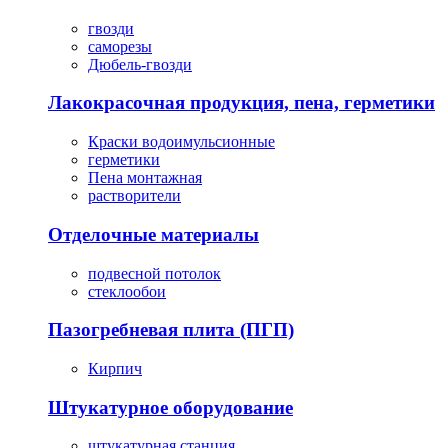
гвозди
саморезы
Дюбель-гвозди
Лакокрасочная продукция, пена, герметики
Краски водоимульсионные
герметики
Пена монтажная
растворители
Отделочные материалы
подвесной потолок
стеклообои
Пазогребневая плита (ПГП)
Кирпич
Штукатурное оборудование
штукатурная станция