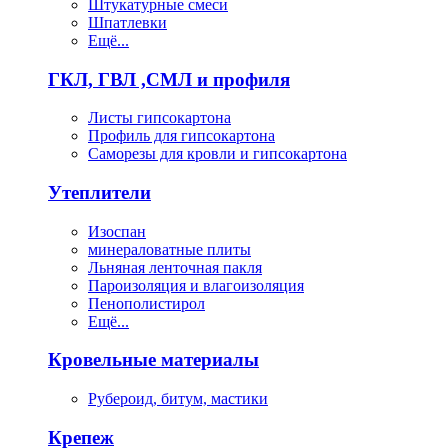
Штукатурные смеси
Шпатлевки
Ещё...
ГКЛ, ГВЛ ,СМЛ и профиля
Листы гипсокартона
Профиль для гипсокартона
Саморезы для кровли и гипсокартона
Утеплители
Изоспан
минераловатные плиты
Льняная ленточная пакля
Пароизоляция и влагоизоляция
Пенополистирол
Ещё...
Кровельные материалы
Рубероид, битум, мастики
Крепеж