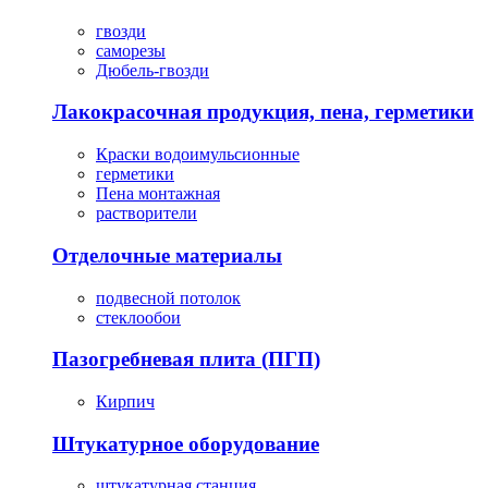
гвозди
саморезы
Дюбель-гвозди
Лакокрасочная продукция, пена, герметики
Краски водоимульсионные
герметики
Пена монтажная
растворители
Отделочные материалы
подвесной потолок
стеклообои
Пазогребневая плита (ПГП)
Кирпич
Штукатурное оборудование
штукатурная станция