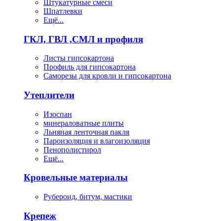
Штукатурные смеси
Шпатлевки
Ещё...
ГКЛ, ГВЛ ,СМЛ и профиля
Листы гипсокартона
Профиль для гипсокартона
Саморезы для кровли и гипсокартона
Утеплители
Изоспан
минераловатные плиты
Льняная ленточная пакля
Пароизоляция и влагоизоляция
Пенополистирол
Ещё...
Кровельные материалы
Рубероид, битум, мастики
Крепеж