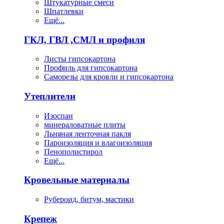
Штукатурные смеси
Шпатлевки
Ещё...
ГКЛ, ГВЛ ,СМЛ и профиля
Листы гипсокартона
Профиль для гипсокартона
Саморезы для кровли и гипсокартона
Утеплители
Изоспан
минераловатные плиты
Льняная ленточная пакля
Пароизоляция и влагоизоляция
Пенополистирол
Ещё...
Кровельные материалы
Рубероид, битум, мастики
Крепеж