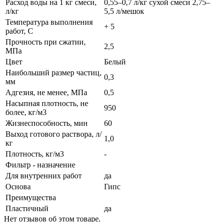
Расход воды на 1 кг смеси,
0,55–0,7 л/кг сухой смеси 2,75–
л/кг
5,5 л/мешок
Температура выполнения
+ 5
работ, C
Прочность при сжатии,
2,5
МПа
Цвет
Белый
Наибольший размер частиц,
0,3
мм
Адгезия, не менее, МПа
0,5
Насыпная плотность, не
950
более, кг/м3
Жизнеспособность, мин
60
Выход готового раствора, л/
1,0
кг
Плотность, кг/м3
-
Фильтр - назначение
Для внутренних работ
да
Основа
Гипс
Преимущества
Пластичный
да
Нет отзывов об этом товаре.