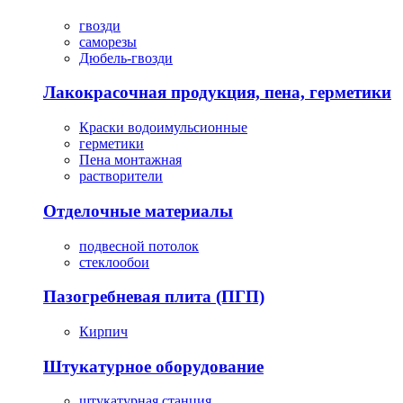
гвозди
саморезы
Дюбель-гвозди
Лакокрасочная продукция, пена, герметики
Краски водоимульсионные
герметики
Пена монтажная
растворители
Отделочные материалы
подвесной потолок
стеклообои
Пазогребневая плита (ПГП)
Кирпич
Штукатурное оборудование
штукатурная станция