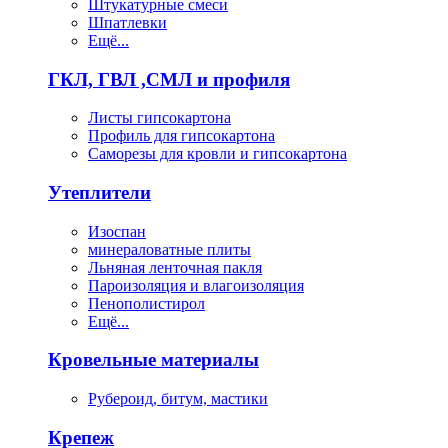
Штукатурные смеси
Шпатлевки
Ещё...
ГКЛ, ГВЛ ,СМЛ и профиля
Листы гипсокартона
Профиль для гипсокартона
Саморезы для кровли и гипсокартона
Утеплители
Изоспан
минераловатные плиты
Льняная ленточная пакля
Пароизоляция и влагоизоляция
Пенополистирол
Ещё...
Кровельные материалы
Рубероид, битум, мастики
Крепеж