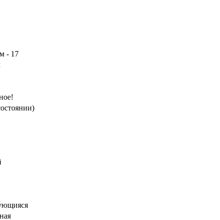
м - 17
м
ное!
состоянии)
й
ующияся
ная