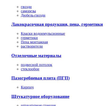
гвозди
саморезы
Дюбель-гвозди
Лакокрасочная продукция, пена, герметики
Краски водоимульсионные
герметики
Пена монтажная
растворители
Отделочные материалы
подвесной потолок
стеклообои
Пазогребневая плита (ПГП)
Кирпич
Штукатурное оборудование
штукатурная станция