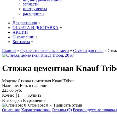
запчасти
инструменты
расходники
+
Для регионов
+
ОПЛАТА И ДОСТАВКА
+
АКЦИИ
+
О компании
+
Контакты
+
Главная
»
Сухие строительные смеси
»
Стяжки для пола
»
Стяж
Стяжка цементная Knauf Tribo
Модель:
Стяжка цементная Knauf Tribon
Наличие:
Есть в наличии
223.00 руб.
Кол-во:
Купить
В закладки
В сравнение
Отзывов: 0
•
Написать отзыв
Описание
Характеристики
Отзывы (0)
Рекомендуемые товары (