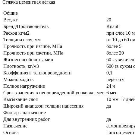
Стяжка цементная лёгкая
Общие
Вес, кг
20
Бренд/Производитель
Knauf
Расход кг/м2
при слое 10 м
Толщина слоя, мм
от 10 до 60 с
Прочность при изгибе, МПа
более 5
Прочность при сжатии, МПа
более 20
Жизнеспособность, мин
60 - увеличен
Плотность, кг/м3
600 (в сухом 
Коэффициент теплопроводности
0,1
Можно ходить
через 6 ч
Полное нагружение
24 ч
Срок хранения в неповрежденной упаковке, мес.
6 мес
Высыхание слоя
10 мм - 7 дне
Широкий диапазон толщин нанесения
да
Фильтр - назначение
Для внутренних работ
да
Назначение
самонивелир
Основа
гипсо-цемент