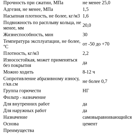
Прочность при сжатии, МПа
не менее 25,0
Адгезия, не менее, МПа
1,5
Насыпная плотность, не более, кг/м3
1,6
Подвижность по расплыву кольца, не
20,0
менее, мм
Жизнеспособность, мин
30
Температура эксплуатации, не более,
от -50 до +70
°С
Плотность, кг/м3
2,2
Износостойкая, может применяться
да
без покрытия
Можно ходить
8-12 ч
Сопротивление абразивному износу,
не более 0,7
г/кв.см
Группа горючести
НГ
Фильтр - назначение
Для внутренних работ
да
Для наружных работ
да
Назначение
самовыравнивающийся
Основа
цемент
Преимущества