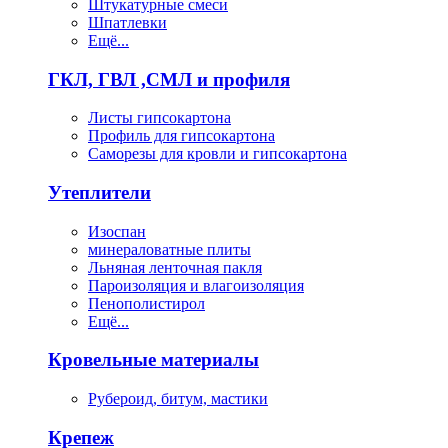
Штукатурные смеси
Шпатлевки
Ещё...
ГКЛ, ГВЛ ,СМЛ и профиля
Листы гипсокартона
Профиль для гипсокартона
Саморезы для кровли и гипсокартона
Утеплители
Изоспан
минераловатные плиты
Льняная ленточная пакля
Пароизоляция и влагоизоляция
Пенополистирол
Ещё...
Кровельные материалы
Рубероид, битум, мастики
Крепеж