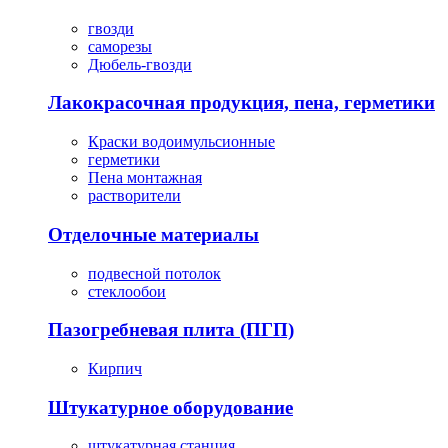
гвозди
саморезы
Дюбель-гвозди
Лакокрасочная продукция, пена, герметики
Краски водоимульсионные
герметики
Пена монтажная
растворители
Отделочные материалы
подвесной потолок
стеклообои
Пазогребневая плита (ПГП)
Кирпич
Штукатурное оборудование
штукатурная станция