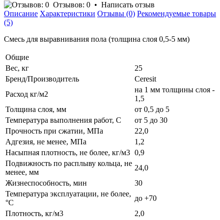
Отзывов: 0
•
Написать отзыв
Описание
Характеристики
Отзывы (0)
Рекомендуемые товары
(5)
Смесь для выравнивания пола (толщина слоя 0,5-5 мм)
Общие
Вес, кг
25
Бренд/Производитель
Ceresit
на 1 мм толщины слоя -
Расход кг/м2
1,5
Толщина слоя, мм
от 0,5 до 5
Температура выполнения работ, C
от 5 до 30
Прочность при сжатии, МПа
22,0
Адгезия, не менее, МПа
1,2
Насыпная плотность, не более, кг/м3
0,9
Подвижность по расплыву кольца, не
24,0
менее, мм
Жизнеспособность, мин
30
Температура эксплуатации, не более,
до +70
°С
Плотность, кг/м3
2,0