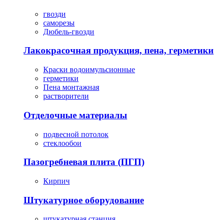
гвозди
саморезы
Дюбель-гвозди
Лакокрасочная продукция, пена, герметики
Краски водоимульсионные
герметики
Пена монтажная
растворители
Отделочные материалы
подвесной потолок
стеклообои
Пазогребневая плита (ПГП)
Кирпич
Штукатурное оборудование
штукатурная станция