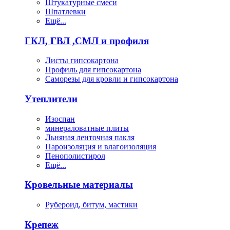
Штукатурные смеси
Шпатлевки
Ещё...
ГКЛ, ГВЛ ,СМЛ и профиля
Листы гипсокартона
Профиль для гипсокартона
Саморезы для кровли и гипсокартона
Утеплители
Изоспан
минераловатные плиты
Льняная ленточная пакля
Пароизоляция и влагоизоляция
Пенополистирол
Ещё...
Кровельные материалы
Рубероид, битум, мастики
Крепеж