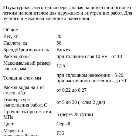
Штукатурная смесь теплосберегающая на цементной основе с
легким наполнителем для наружных и внутренних работ. Для
ручного и механизированного нанесения
Общие
Вес, кг
20
Паллета, ед
56
Бренд/Производитель
Brozex
Расход кг/м2
при толщине слоя 10 мм - от 13
Максимальный размер
1,25
частиц, мм
при сплошном нанесении - 5-20;
Толщина слоя, мм
при частичном нанесении - до 30
Расход воды на 1 кг
от 0,22 до 0,27
смеси, л/кг
Температура
от 5 до 30 (+след.2 дня)
выполнения работ, C
Прочность при сжатии,
5 (через 28 суток)
МПа
Цвет
Серый
Марка по
F35
морозостойкости